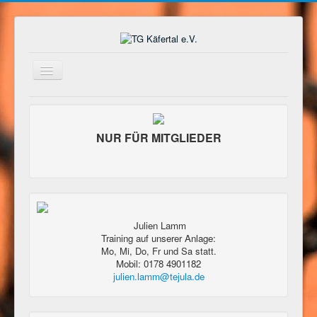
Navigation
an/aus
Home
Wir über uns
NUR FÜR MITGLIEDER
Anfahrt
Mitglied werden
Unsere Partner
Platzordnung
Julien Lamm
Training auf unserer Anlage:
Schnuppertennis
Mo, Mi, Do, Fr und Sa statt.
Mobil: 0178 4901182
Jugendtraining
julien.lamm@tejula.de
Vorstand