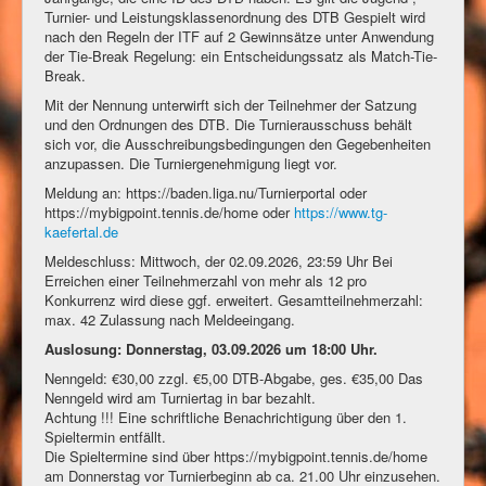
Turnier- und Leistungsklassenordnung des DTB Gespielt wird
nach den Regeln der ITF auf 2 Gewinnsätze unter Anwendung
der Tie-Break Regelung: ein Entscheidungssatz als Match-Tie-
Break.
Mit der Nennung unterwirft sich der Teilnehmer der Satzung
und den Ordnungen des DTB. Die Turnierausschuss behält
sich vor, die Ausschreibungsbedingungen den Gegebenheiten
anzupassen. Die Turniergenehmigung liegt vor.
Meldung an: https://baden.liga.nu/Turnierportal oder
https://mybigpoint.tennis.de/home oder
https://www.tg-
kaefertal.de
Meldeschluss: Mittwoch, der 02.09.2026, 23:59 Uhr Bei
Erreichen einer Teilnehmerzahl von mehr als 12 pro
Konkurrenz wird diese ggf. erweitert. Gesamtteilnehmerzahl:
max. 42 Zulassung nach Meldeeingang.
Auslosung: Donnerstag, 03.09.2026 um 18:00 Uhr.
Nenngeld: €30,00 zzgl. €5,00 DTB-Abgabe, ges. €35,00 Das
Nenngeld wird am Turniertag in bar bezahlt.
Achtung !!! Eine schriftliche Benachrichtigung über den 1.
Spieltermin entfällt.
Die Spieltermine sind über https://mybigpoint.tennis.de/home
am Donnerstag vor Turnierbeginn ab ca. 21.00 Uhr einzusehen.