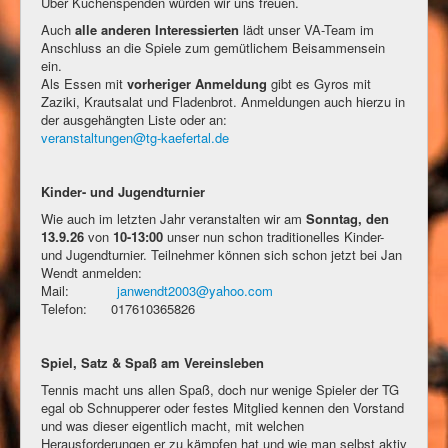
Über Kuchenspenden würden wir uns freuen.
Auch
alle anderen Interessierten
lädt unser VA-Team im
Anschluss an die Spiele zum gemütlichem Beisammensein
ein.
Als Essen mit
vorheriger Anmeldung
gibt es Gyros mit
Zaziki, Krautsalat und Fladenbrot. Anmeldungen auch hierzu in
der ausgehängten Liste oder an:
veranstaltungen@tg-kaefertal.de
Kinder- und Jugendturnier
Wie auch im letzten Jahr veranstalten wir am
Sonntag, den
13.9.26
von
10-13:00
unser nun schon traditionelles Kinder-
und Jugendturnier. Teilnehmer können sich schon jetzt bei Jan
Wendt anmelden:
Mail:
janwendt2003@yahoo.com
Telefon: 017610365826
Spiel, Satz & Spaß am Vereinsleben
Tennis macht uns allen Spaß, doch nur wenige Spieler der TG
egal ob Schnupperer oder festes Mitglied kennen den Vorstand
und was dieser eigentlich macht, mit welchen
Herausforderungen er zu kämpfen hat und wie man selbst aktiv