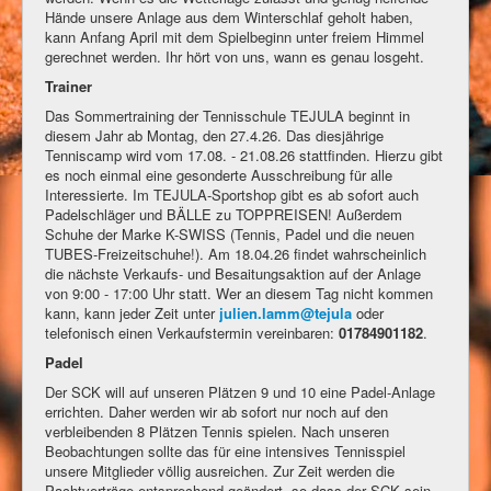
Hände unsere Anlage aus dem Winterschlaf geholt haben,
kann Anfang April mit dem Spielbeginn unter freiem Himmel
gerechnet werden. Ihr hört von uns, wann es genau losgeht.
Trainer
Das Sommertraining der Tennisschule TEJULA beginnt in
diesem Jahr ab Montag, den 27.4.26. Das diesjährige
Tenniscamp wird vom 17.08. - 21.08.26 stattfinden. Hierzu gibt
es noch einmal eine gesonderte Ausschreibung für alle
Interessierte. Im TEJULA-Sportshop gibt es ab sofort auch
Padelschläger und BÄLLE zu TOPPREISEN! Außerdem
Schuhe der Marke K-SWISS (Tennis, Padel und die neuen
TUBES-Freizeitschuhe!). Am 18.04.26 findet wahrscheinlich
die nächste Verkaufs- und Besaitungsaktion auf der Anlage
von 9:00 - 17:00 Uhr statt. Wer an diesem Tag nicht kommen
kann, kann jeder Zeit unter
julien.lamm@tejula
oder
telefonisch einen Verkaufstermin vereinbaren:
01784901182
.
Padel
Der SCK will auf unseren Plätzen 9 und 10 eine Padel-Anlage
errichten. Daher werden wir ab sofort nur noch auf den
verbleibenden 8 Plätzen Tennis spielen. Nach unseren
Beobachtungen sollte das für eine intensives Tennisspiel
unsere Mitglieder völlig ausreichen. Zur Zeit werden die
Pachtverträge entsprechend geändert, so dass der SCK sein