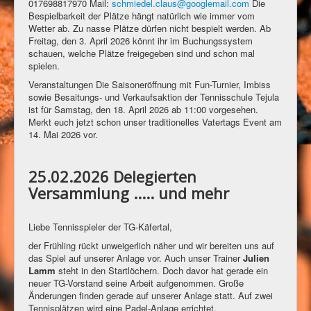
017698817970 Mail:
schmiedel.claus@googlemail.com
Die
Bespielbarkeit der Plätze hängt natürlich wie immer vom
Wetter ab. Zu nasse Plätze dürfen nicht bespielt werden. Ab
Freitag, den 3. April 2026 könnt ihr im Buchungssystem
schauen, welche Plätze freigegeben sind und schon mal
spielen.
Veranstaltungen Die Saisoneröffnung mit Fun-Turnier, Imbiss
sowie Besaitungs- und Verkaufsaktion der Tennisschule Tejula
ist für Samstag, den 18. April 2026 ab 11:00 vorgesehen.
Merkt euch jetzt schon unser traditionelles Vatertags Event am
14. Mai 2026 vor.
25.02.2026 Delegierten
Versammlung ..... und mehr
Liebe Tennisspieler der TG-Käfertal,
der Frühling rückt unweigerlich näher und wir bereiten uns auf
das Spiel auf unserer Anlage vor. Auch unser Trainer
Julien
Lamm
steht in den Startlöchern. Doch davor hat gerade ein
neuer TG-Vorstand seine Arbeit aufgenommen. Große
Änderungen finden gerade auf unserer Anlage statt. Auf zwei
Tennisplätzen wird eine Padel-Anlage errichtet.