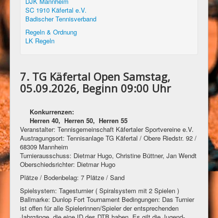
DJK Mannheim
SC 1910 Käfertal e.V.
Badischer Tennisverband
Regeln & Ordnung
LK Regeln
7. TG Käfertal Open Samstag,
05.09.2026, Beginn 09:00 Uhr
Konkurrenzen:
Herren 40, Herren 50, Herren 55
Veranstalter: Tennisgemeinschaft Käfertaler Sportvereine e.V.
Austragungsort: Tennisanlage TG Käfertal / Obere Riedstr. 92 /
68309 Mannheim
Turnierausschuss: Dietmar Hugo, Christine Büttner, Jan Wendt
Oberschiedsrichter: Dietmar Hugo
Plätze / Bodenbelag: 7 Plätze / Sand
Spielsystem: Tagesturnier ( Spiralsystem mit 2 Spielen )
Ballmarke: Dunlop Fort Tournament Bedingungen: Das Turnier
ist offen für alle Spielerinnen/Spieler der entsprechenden
Jahrgänge, die eine ID des DTB haben. Es gilt die Jugend-,