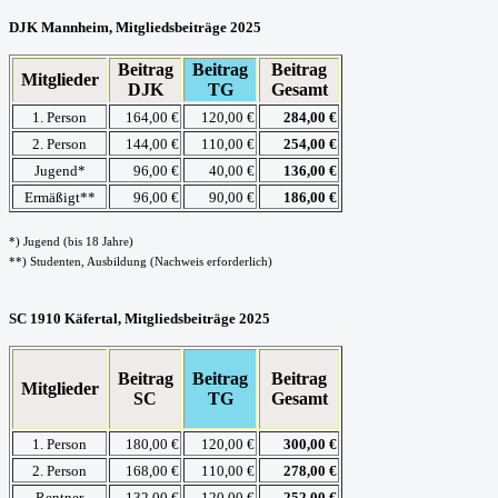
DJK Mannheim, Mitgliedsbeiträge 2025
Beitrag
Beitrag
Beitrag
Mitglieder
DJK
TG
Gesamt
1. Person
164,00 €
120,00 €
284,00 €
2. Person
144,00 €
110,00 €
254,00 €
Jugend*
96,00 €
40,00 €
136,00 €
Ermäßigt**
96,00 €
90,00 €
186,00 €
*) Jugend (bis 18 Jahre)
**) Studenten, Ausbildung (Nachweis erforderlich)
SC 1910 Käfertal, Mitgliedsbeiträge 2025
Beitrag
Beitrag
Beitrag
Mitglieder
SC
TG
Gesamt
1. Person
180,00 €
120,00 €
300,00 €
2. Person
168,00 €
110,00 €
278,00 €
Rentner
132,00 €
120,00 €
252,00 €