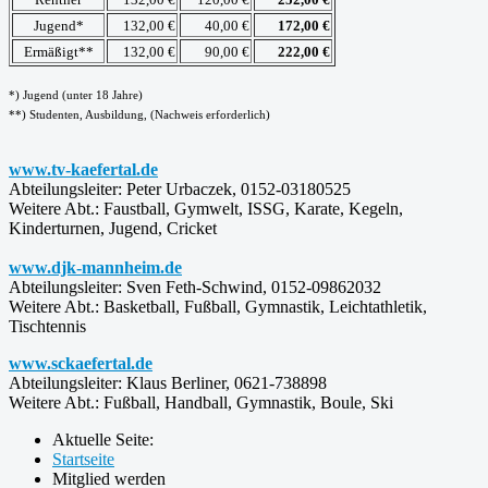
Jugend*
132,00 €
40,00 €
172,00 €
Ermäßigt**
132,00 €
90,00 €
222,00 €
*) Jugend (unter 18 Jahre)
**) Studenten, Ausbildung, (Nachweis erforderlich)
www.tv-kaefertal.de
Abteilungsleiter: Peter Urbaczek, 0152-03180525
Weitere Abt.: Faustball, Gymwelt, ISSG, Karate, Kegeln,
Kinderturnen, Jugend, Cricket
www.djk-mannheim.de
Abteilungsleiter: Sven Feth-Schwind, 0152-09862032
Weitere Abt.: Basketball, Fußball, Gymnastik, Leichtathletik,
Tischtennis
www.sckaefertal.de
Abteilungsleiter: Klaus Berliner, 0621-738898
Weitere Abt.: Fußball, Handball, Gymnastik, Boule, Ski
Aktuelle Seite:
Startseite
Mitglied werden