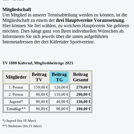
Mitgliedschaft
Um Mitglied in unserer Tennisabteilung werden zu können, ist die
Mitgliedschaft zu einem der
drei Hauptvereine Voraussetzung
.
Hier können Sie frei wählen, zu welchem Hauptverein Sie gehören
möchten. Dies hängt ganz von Ihren individuellen Wünschen ab.
Informieren Sie sich jeweils über die unten aufgeführten
Internetadressen der drei Käfertaler Sportvereine.
TV 1880 Käfertal, Mitgliedsbeiträge 2025
Beitrag
Beitrag
Beitrag
Mitglieder
TV
TG
Gesamt
1. Person
159,60 €
120,00 €
279,60 €
2. Person
96,00 €
110,00 €
206,00 €
Jugend*
96,00 €
40,00 €
136,00 €
Ermäßigt**
96,00 €
90,00 €
186,00 €
*) Jugend (bis 18 Jahre)
**) Studenten (bis 25 Jahre)