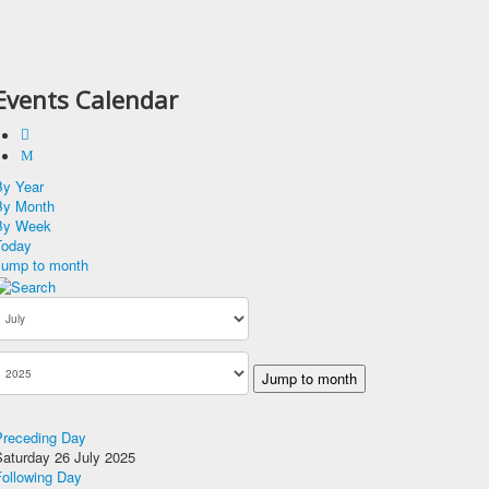
Events Calendar
By Year
By Month
By Week
Today
Jump to month
Jump to month
Preceding Day
Saturday 26 July 2025
Following Day