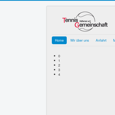
Home
Wir über uns
Anfahrt
M
0
1
2
3
4