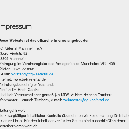
Impressum
Diese Website ist das offizielle Internetangebot der
TG Käfertal Mannheim e.V.
bere Riedstr. 92
68309 Mannheim
Eintragung im Vereinsregister des Amtsgerichtes Mannheim: VR 1498
Telefon: 0621-723262
E-Mail:
vorstand@tg-kaefertal.de
nternet: www.tg-kaefertal.de
ertretungsberechtigter Vorstand:
orsitz: Dr. Erich Gaulke
nhaltlich Verantwortlicher gemäß § 6 MDStV: Herr Heinrich Trimborn
Webmaster: Heinrich Trimborn, e-mail:
webmaster@tg-kaefertal.de
Haftungshinweis:
rotz sorgfältiger inhaltlicher Kontrolle übernehmen wir keine Haftung für Inhalt
xterner Links. Für den Inhalt der verlinkten Seiten sind ausschließlich deren
etreiber verantwortlich.