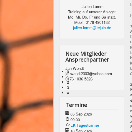
Julien Lamm
Training auf unserer Anlage:
Mo, Mi, Do, Fr und Sa statt.
Mobil: 0178 4901182
1
julien.lamm@tejula.de
A
D
u
I
Neue Mitglieder
b
Ansprechpartner
k
L
Jan Wendt
0
ü
janwendt2003@yahoo.com
1
0176 1036 5826
2
3
B
4
e
Termine
d
m
05 Sep 2026
v
09:00
-
Z
LK Tagesturnier
S
13 Sep 2026
o