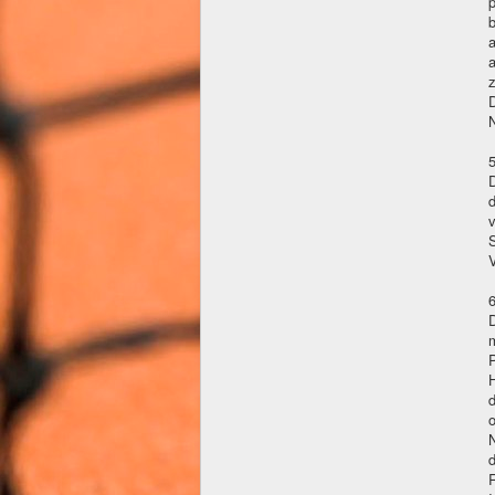
p
b
a
a
D
d
v
S
6
D
P
d
o
R