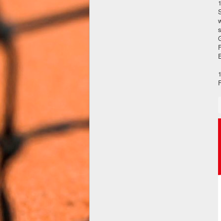
s
F
E
F