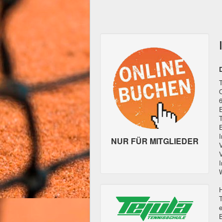
O
I
NUR FÜR MITGLIEDER
V
V
I
T
e
B