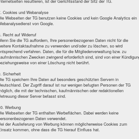
nternetseiten resultieren, ist der Gerichtsstand der Sitz der TG.
7. Cookies und Webanalyse
Die Webseiten der TG benutzen keine Cookies und kein Google Analytics ein
Webanalysedienst von Google.
. Recht auf Widerruf
enn Sie die TG auffordern, Ihre personenbezogenen Daten nicht für die
weitere Kontaktaufnahme zu verwenden und/oder zu löschen, so wird
ntsprechend verfahren. Daten, die für die Mitgliederverwaltung bzw. zu
kaufmännischen Zwecken zwingend erforderlich sind, sind von einer Kündigun
beziehungsweise von einer Löschung nicht berührt.
. Sicherheit
Die TG speichern Ihre Daten auf besonders geschützten Servern in
eutschland. Der Zugriff darauf ist nur wenigen befugten Personen der TG
öglich, die mit der technischen, kaufmännischen oder redaktionellen
etreuung dieser Server befasst sind.
10. Werbung
Die Webseiten der TG enthalten Werbeflächen. Dabei werden keine
personenbezogenen Daten verwendet.
Bei der Auslieferung von Werbung können möglicherweise Cookies zum
Einsatz kommen, ohne dass die TG hierauf Einfluss hat.