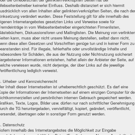
ebseitenbetreiber keinerlei Einfluss. Deshalb distanziert er sich hiermit
usdrücklich von allen Inhalten aller gelinkten/verknüpften Seiten, die nach de
inksetzung verändert wurden. Diese Feststellung gilt für alle innerhalb des
eigenen Internetangebotes gesetzten Links und Verweise sowie für
remdeinträge in vom Webseitenbetreiber eingerichteten Firmenlisten,
ästebüchern, Diskussionsforen und Mailinglisten. Die Meinung von verlinkte
eiten kann, muss aber nicht unsere Meinung darstellen, selbst dann nicht,
wenn diese allen Gesetzen und Vorschriften genüge tun und in keiner Form zu
eanstanden sind. Für illegale, fehlerhafte oder unvollständige Inhalte und
insbesondere für Schäden, die aus der Nutzung oder Nichtnutzung solcherart
argebotener Informationen entstehen, haftet allein der Anbieter der Seite, auf
elche verwiesen wurde, nicht derjenige, der über Links auf die jeweilige
eröffentlichung lediglich verweist.
3. Urheber- und Kennzeichenrecht
er Inhalt dieser Internetseiten ist urheberrechtlich geschützt. Es darf eine
opie der Informationen der Internetseiten auf einem einzigen Computer für d
nichtkommerziellen und persönlichen internen Gebrauch gespeichert werden.
rafiken, Texte, Logos, Bilder usw. dürfen nur nach schriftlicher Genehmigung
urch die TG heruntergeladen, vervielfältigt, kopiert, geändert, veröffentlicht,
ersendet, übertragen oder in sonstiger Form genutzt werden.
4. Datenschutz
ofern innerhalb des Internetangebotes die Möglichkeit zur Eingabe