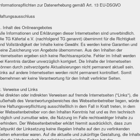
Informationspflichten zur Datenerhebung gemäß Art. 13 EU-DSGVO
Haftungsausschluss
. Inhalt des Onlineangebotes
lle Informationen und Erklärungen dieser Internetseiten sind unverbindlich.
ie TG Käfertal e.V. (nachfolgend TG genannt) übernimmt für die Richtigkeit
nd Vollständigkeit der Inhalte keine Gewähr. Es werden keine Garantien und
keine Zusicherung von Angebote übernommen. Aus den Inhalten der
nternetseiten ergeben sich keine Rechtsansprüche. Fehler im Inhalt werden
ei Kenntnis darüber unverzüglich korrigiert. Die Inhalte der Internetseiten
önnen durch zeitverzögerte Aktualisierungen nicht permanent aktuell sein.
inks auf andere Internetseiten werden nicht permanent kontrolliert. Somit
bernehmen wir keine Verantwortung für den Inhalt verlinkter Seiten.
2. Verweise und Links
ei direkten oder indirekten Verweisen auf fremde Internetseiten ("Links"), die
außerhalb des Verantwortungsbereiches des Webseitenbetreiber liegen, würde
ine Haftungsverpflichtung ausschließlich in dem Fall in Kraft treten, in dem
er Webseitenbetreiber von den Inhalten Kenntnis hat und es ihm technisch
öglich und zumutbar wäre, die Nutzung im Falle rechtswidriger Inhalte zu
erhindern. Der Webseitenbetreiber erklärt hiermit ausdrücklich, dass zum
eitpunkt der Linksetzung keine illegalen Inhalte auf den zu verlinkenden
eiten erkennbar waren. Auf die aktuelle und zukünftige Gestaltung, die Inhalt
der die Urheberschaft der gelinkten/verknüpften Seiten hat der