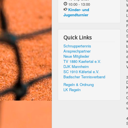
10:00
-
13:00
W
Kinder- und
a
Jugendturnier
L
F
G
S
Quick Links
Schnuppertennis
b
Ansprechpartner
Neue Mitglieder
d
TV 1880 Kaefertal e.V.
w
DJK Mannheim
V
SC 1910 Käfertal e.V.
Badischer Tennisverband
D
Regeln & Ordnung
K
LK Regeln
G
d
v
S