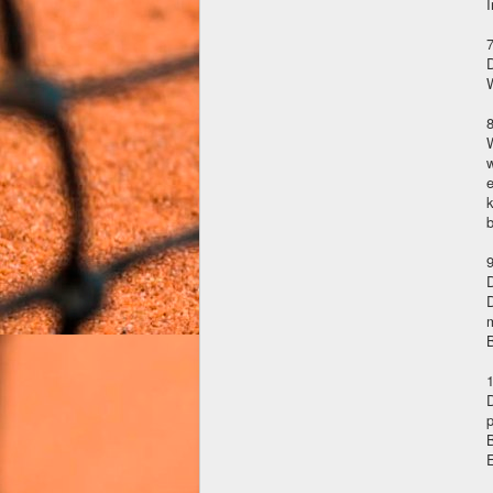
I
8
W
e
9
D
m
B