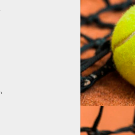
r
n
en