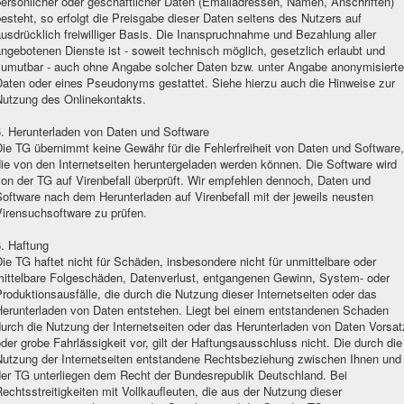
ersönlicher oder geschäftlicher Daten (Emailadressen, Namen, Anschriften)
esteht, so erfolgt die Preisgabe dieser Daten seitens des Nutzers auf
usdrücklich freiwilliger Basis. Die Inanspruchnahme und Bezahlung aller
ngebotenen Dienste ist - soweit technisch möglich, gesetzlich erlaubt und
zumutbar - auch ohne Angabe solcher Daten bzw. unter Angabe anonymisierte
Daten oder eines Pseudonyms gestattet. Siehe hierzu auch die Hinweise zur
Nutzung des Onlinekontakts.
5. Herunterladen von Daten und Software
ie TG übernimmt keine Gewähr für die Fehlerfreiheit von Daten und Software,
ie von den Internetseiten heruntergeladen werden können. Die Software wird
on der TG auf Virenbefall überprüft. Wir empfehlen dennoch, Daten und
oftware nach dem Herunterladen auf Virenbefall mit der jeweils neusten
Virensuchsoftware zu prüfen.
. Haftung
ie TG haftet nicht für Schäden, insbesondere nicht für unmittelbare oder
mittelbare Folgeschäden, Datenverlust, entgangenen Gewinn, System- oder
roduktionsausfälle, die durch die Nutzung dieser Internetseiten oder das
Herunterladen von Daten entstehen. Liegt bei einem entstandenen Schaden
urch die Nutzung der Internetseiten oder das Herunterladen von Daten Vorsat
der grobe Fahrlässigkeit vor, gilt der Haftungsausschluss nicht. Die durch die
Nutzung der Internetseiten entstandene Rechtsbeziehung zwischen Ihnen und
der TG unterliegen dem Recht der Bundesrepublik Deutschland. Bei
echtsstreitigkeiten mit Vollkaufleuten, die aus der Nutzung dieser