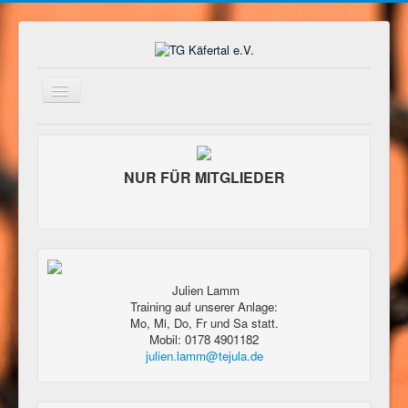
Navigation
an/aus
Home
Wir über uns
NUR FÜR MITGLIEDER
Anfahrt
Mitglied werden
Unsere Partner
Platzordnung
Julien Lamm
Training auf unserer Anlage:
Schnuppertennis
Mo, Mi, Do, Fr und Sa statt.
Mobil: 0178 4901182
Jugendtraining
julien.lamm@tejula.de
Vorstand