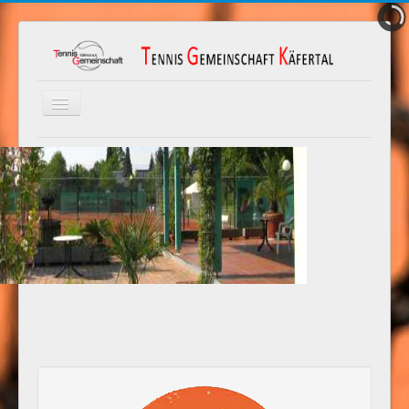
Navigation
an/aus
Home
Wir über uns
Anfahrt
Mitglied werden
Unsere Partner
Platzordnung
Schnuppertennis
Jugendtraining
Vorstand