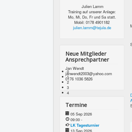
Julien Lamm
Training auf unserer Anlage:
Mo, Mi, Do, Fr und Sa statt.
Mobil: 0178 4901182
julien.lamm@tejula.de
Neue Mitglieder
Ansprechpartner
Jan Wendt
0
janwendt2003@yahoo.com
P
1
0176 1036 5826
2
3
4
A
Termine
S
05 Sep 2026
09:00
-
LK Tagesturnier
13 Sep 2026