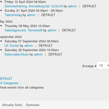
Friday 12 April 2024 09:00am
Sommertraining, Anmeldung bis 12.04.24
by
admin
:: DEFAULT
Sunday 21 April 2024 03:30pm - 06:30pm
Talentinotag
by
admin
:: DEFAULT
May 2024
Thursday 09 May 2024 10:00am
Vatertagsevent- Tennistreff
by
admin
:: DEFAULT
September 2024
Saturday 07 September 2024 09:00am
LK Turnier
by
admin
:: DEFAULT
Saturday 28 September 2024 10:00am
Saisonabschluss
by
admin
:: DEFAULT
agination List Limit
Anzeige #
DEFAULT
ll Categories ...
how events from all categories
Aktuelle Seite:
Startseite