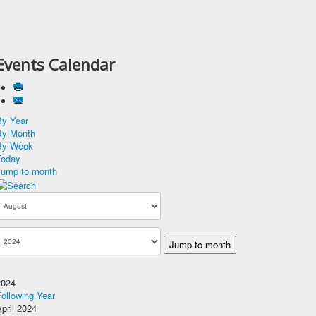
Events Calendar
By Year
By Month
By Week
Today
Jump to month
Jump to month
2024
ollowing Year
pril 2024